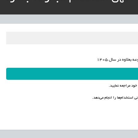
نی آموزش‌وپرورش: داوطلبان ردصلاحیت‌شده حق اعتراض دارند
آوری مینیاتوری فرآورده‌های گیاهی و طبیعی» در دستور کار معاونت علمی
دباکس» به نهادهای توسعه‌ای و صنفی
بعلاوه در سال 1405
ود مراجعه نمایید.
ی استخدام‌ها را انجام می‌دهد.