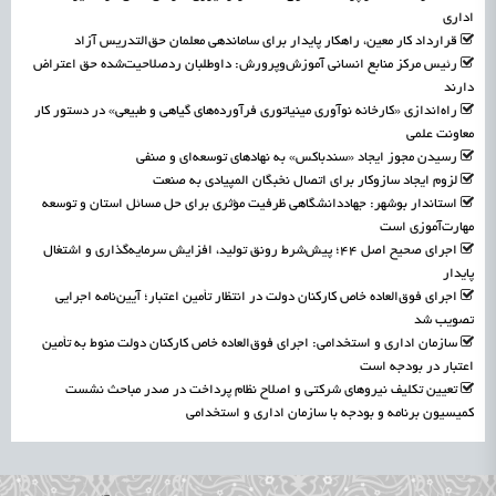
اداری
قرارداد کار معین، راهکار پایدار برای ساماندهی معلمان حق‌التدریس آزاد
رئیس مرکز منابع انسانی آموزش‌وپرورش: داوطلبان ردصلاحیت‌شده حق اعتراض
دارند
راه‌اندازی «کارخانه نوآوری مینیاتوری فرآورده‌های گیاهی و طبیعی» در دستور کار
معاونت علمی
رسیدن مجوز ایجاد «سندباکس» به نهادهای توسعه‌ای و صنفی
لزوم ایجاد سازوکار برای اتصال نخبگان المپیادی به صنعت
استاندار بوشهر: جهاددانشگاهی ظرفیت مؤثری برای حل مسائل استان و توسعه
مهارت‌آموزی است
اجرای صحیح اصل ۴۴؛ پیش‌شرط رونق تولید، افزایش سرمایه‌گذاری و اشتغال
پایدار
اجرای فوق‌العاده خاص کارکنان دولت در انتظار تأمین اعتبار؛ آیین‌نامه اجرایی
تصویب شد
سازمان اداری و استخدامی: اجرای فوق‌العاده خاص کارکنان دولت منوط به تأمین
اعتبار در بودجه است
تعیین تکلیف نیروهای شرکتی و اصلاح نظام پرداخت در صدر مباحث نشست
کمیسیون برنامه و بودجه با سازمان اداری و استخدامی