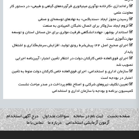
راه‌اندازی «کارخانه نوآوری مینیاتوری فرآورده‌های گیاهی و طبیعی» در دستور کار
معاونت علمی
رسیدن مجوز ایجاد «سندباکس» به نهادهای توسعه‌ای و صنفی
لزوم ایجاد سازوکار برای اتصال نخبگان المپیادی به صنعت
استاندار بوشهر: جهاددانشگاهی ظرفیت مؤثری برای حل مسائل استان و توسعه
مهارت‌آموزی است
اجرای صحیح اصل ۴۴؛ پیش‌شرط رونق تولید، افزایش سرمایه‌گذاری و اشتغال
پایدار
اجرای فوق‌العاده خاص کارکنان دولت در انتظار تأمین اعتبار؛ آیین‌نامه اجرایی
تصویب شد
سازمان اداری و استخدامی: اجرای فوق‌العاده خاص کارکنان دولت منوط به تأمین
اعتبار در بودجه است
تعیین تکلیف نیروهای شرکتی و اصلاح نظام پرداخت در صدر مباحث نشست
کمیسیون برنامه و بودجه با سازمان اداری و استخدامی
صفحه نخست
ثبت نام در سامانه
سوالات متداول
درج آگهی استخدام
آزمون آزمایشی استخدامی
درباره ما
تماس با ما