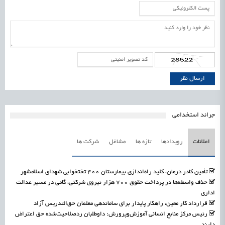
جرائد استخدامی
اعلانات
رویدادها
تازه ها
مشاغل
شرکت ها
تأمین کادر درمان، کلید راه‌اندازی بیمارستان ۴۰۰ تختخوابی شهدای اسلامشهر
حذف واسطه‌ها در پرداخت حقوق ۷۰۰ هزار نیروی شرکتی، گامی در مسیر عدالت
اداری
قرارداد کار معین، راهکار پایدار برای ساماندهی معلمان حق‌التدریس آزاد
رئیس مرکز منابع انسانی آموزش‌وپرورش: داوطلبان ردصلاحیت‌شده حق اعتراض
دارند