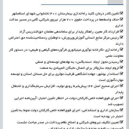
تأمین کادر درمان، کلید راه‌اندازی بیمارستان ۴۰۰ تختخوابی شهدای اسلامشهر
حذف واسطه‌ها در پرداخت حقوق ۷۰۰ هزار نیروی شرکتی، گامی در مسیر عدالت
اداری
قرارداد کار معین، راهکار پایدار برای ساماندهی معلمان حق‌التدریس آزاد
رئیس مرکز منابع انسانی آموزش‌وپرورش: داوطلبان ردصلاحیت‌شده حق اعتراض
دارند
راه‌اندازی «کارخانه نوآوری مینیاتوری فرآورده‌های گیاهی و طبیعی» در دستور کار
معاونت علمی
رسیدن مجوز ایجاد «سندباکس» به نهادهای توسعه‌ای و صنفی
لزوم ایجاد سازوکار برای اتصال نخبگان المپیادی به صنعت
استاندار بوشهر: جهاددانشگاهی ظرفیت مؤثری برای حل مسائل استان و توسعه
مهارت‌آموزی است
اجرای صحیح اصل ۴۴؛ پیش‌شرط رونق تولید، افزایش سرمایه‌گذاری و اشتغال
پایدار
اجرای فوق‌العاده خاص کارکنان دولت در انتظار تأمین اعتبار؛ آیین‌نامه اجرایی
تصویب شد
سازمان اداری و استخدامی: اجرای فوق‌العاده خاص کارکنان دولت منوط به تأمین
اعتبار در بودجه است
تعیین تکلیف نیروهای شرکتی و اصلاح نظام پرداخت در صدر مباحث نشست
کمیسیون برنامه و بودجه با سازمان اداری و استخدامی