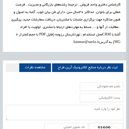
کارشناس دفتری واحد فروش . ترجیحا رشته‌های بازرگانی و مدیریت . فرصت
شغلی برای بانوان. حداکثر 36‌سال سن. دارای فن بیان خوب. آشنا به اصول و
فنون مذاکره جهت برگزاری جلسات با مشتریان، دریافت سفارشات جدید، پیگیری
. مطالبات از آنها و.... مسلط به مهارت‌های ارتباط با مشتری. اولویت با افراد
آشنا با CRMمحل استخدام : تهرانارسال رزومه (فایل PDF با حجم کمتراز 2
MG) به آدرسhamraz@saela.ir
ثبت نظر درباره صنايع الکترونيک آرين طراح
مشاهده نظرات
صنايع الکترونيک آرين طراح