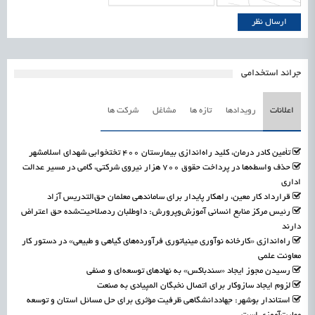
جرائد استخدامی
اعلانات
رویدادها
تازه ها
مشاغل
شرکت ها
تأمین کادر درمان، کلید راه‌اندازی بیمارستان ۴۰۰ تختخوابی شهدای اسلامشهر
حذف واسطه‌ها در پرداخت حقوق ۷۰۰ هزار نیروی شرکتی، گامی در مسیر عدالت
اداری
قرارداد کار معین، راهکار پایدار برای ساماندهی معلمان حق‌التدریس آزاد
رئیس مرکز منابع انسانی آموزش‌وپرورش: داوطلبان ردصلاحیت‌شده حق اعتراض
دارند
راه‌اندازی «کارخانه نوآوری مینیاتوری فرآورده‌های گیاهی و طبیعی» در دستور کار
معاونت علمی
رسیدن مجوز ایجاد «سندباکس» به نهادهای توسعه‌ای و صنفی
لزوم ایجاد سازوکار برای اتصال نخبگان المپیادی به صنعت
استاندار بوشهر: جهاددانشگاهی ظرفیت مؤثری برای حل مسائل استان و توسعه