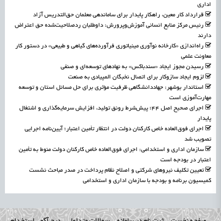
اداری
قرارداد کار معین، راهکار پایدار برای ساماندهی معلمان حق‌التدریس آزاد
رئیس مرکز منابع انسانی آموزش‌وپرورش: داوطلبان ردصلاحیت‌شده حق اعتراض
دارند
راه‌اندازی «کارخانه نوآوری مینیاتوری فرآورده‌های گیاهی و طبیعی» در دستور کار
معاونت علمی
رسیدن مجوز ایجاد «سندباکس» به نهادهای توسعه‌ای و صنفی
لزوم ایجاد سازوکار برای اتصال نخبگان المپیادی به صنعت
استاندار بوشهر: جهاددانشگاهی ظرفیت مؤثری برای حل مسائل استان و توسعه
مهارت‌آموزی است
اجرای صحیح اصل ۴۴؛ پیش‌شرط رونق تولید، افزایش سرمایه‌گذاری و اشتغال
پایدار
اجرای فوق‌العاده خاص کارکنان دولت در انتظار تأمین اعتبار؛ آیین‌نامه اجرایی
تصویب شد
سازمان اداری و استخدامی: اجرای فوق‌العاده خاص کارکنان دولت منوط به تأمین
اعتبار در بودجه است
تعیین تکلیف نیروهای شرکتی و اصلاح نظام پرداخت در صدر مباحث نشست
کمیسیون برنامه و بودجه با سازمان اداری و استخدامی