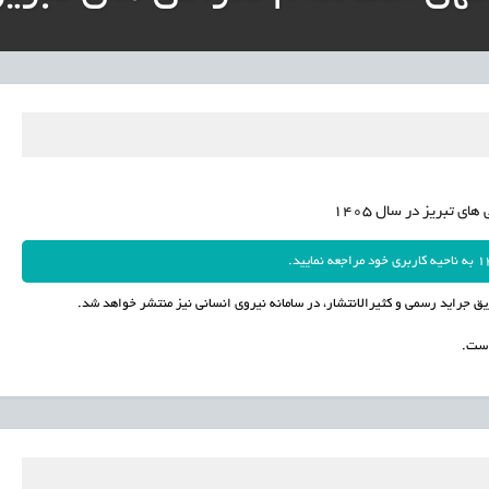
ار پایدار برای ساماندهی معلمان حق‌التدریس آزاد
نی آموزش‌وپرورش: داوطلبان ردصلاحیت‌شده حق اعتراض دارند
آوری مینیاتوری فرآورده‌های گیاهی و طبیعی» در دستور کار معاونت علمی
دباکس» به نهادهای توسعه‌ای و صنفی
ی تبریز در سال 1405
یق جراید رسمی و کثیرالانتشار، در سامانه نیروی انسانی نیز منتشر خواهد شد.
است.