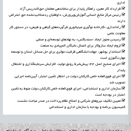
اداری
قرارداد کار معین، راهکار پایدار برای ساماندهی معلمان حق‌التدریس آزاد
رئیس مرکز منابع انسانی آموزش‌وپرورش: داوطلبان ردصلاحیت‌شده حق اعتراض
دارند
راه‌اندازی «کارخانه نوآوری مینیاتوری فرآورده‌های گیاهی و طبیعی» در دستور کار
معاونت علمی
رسیدن مجوز ایجاد «سندباکس» به نهادهای توسعه‌ای و صنفی
لزوم ایجاد سازوکار برای اتصال نخبگان المپیادی به صنعت
استاندار بوشهر: جهاددانشگاهی ظرفیت مؤثری برای حل مسائل استان و توسعه
مهارت‌آموزی است
اجرای صحیح اصل ۴۴؛ پیش‌شرط رونق تولید، افزایش سرمایه‌گذاری و اشتغال
پایدار
اجرای فوق‌العاده خاص کارکنان دولت در انتظار تأمین اعتبار؛ آیین‌نامه اجرایی
تصویب شد
سازمان اداری و استخدامی: اجرای فوق‌العاده خاص کارکنان دولت منوط به تأمین
اعتبار در بودجه است
تعیین تکلیف نیروهای شرکتی و اصلاح نظام پرداخت در صدر مباحث نشست
کمیسیون برنامه و بودجه با سازمان اداری و استخدامی