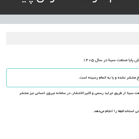
ار پایدار برای ساماندهی معلمان حق‌التدریس آزاد
نی آموزش‌وپرورش: داوطلبان ردصلاحیت‌شده حق اعتراض دارند
آوری مینیاتوری فرآورده‌های گیاهی و طبیعی» در دستور کار معاونت علمی
دباکس» به نهادهای توسعه‌ای و صنفی
یا صنعت سینا در سال 1405
ینا از طریق جراید رسمی و کثیرالانتشار، در سامانه نیروی انسانی نیز منتشر
ی استخدام‌ها را انجام می‌دهد.