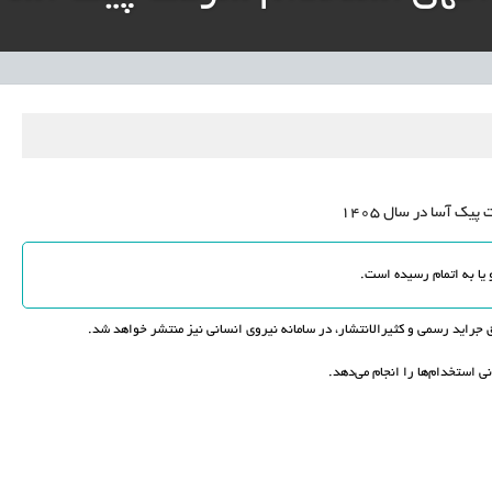
نی آموزش‌وپرورش: داوطلبان ردصلاحیت‌شده حق اعتراض دارند
آوری مینیاتوری فرآورده‌های گیاهی و طبیعی» در دستور کار معاونت علمی
دباکس» به نهادهای توسعه‌ای و صنفی
ک آسا در سال 1405
راید رسمی و کثیرالانتشار، در سامانه نیروی انسانی نیز منتشر خواهد شد.
ی استخدام‌ها را انجام می‌دهد.