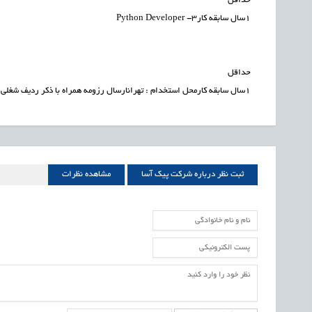
حداقل
1سال سابقه کار3- Python Developer
حداقل
1سال سابقه کارمحل استخدام : تهرانارسال رزومه همراه با ذکر ردیف شغلی به آدرسhr.93@Peykasa.ir
ثبت نظر درباره شرکت پیک آسا
مشاهده نظرات