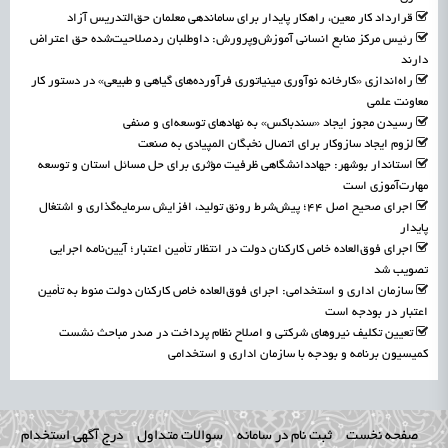
قرارداد کار معین، راهکار پایدار برای ساماندهی معلمان حق‌التدریس آزاد
رئیس مرکز منابع انسانی آموزش‌وپرورش: داوطلبان ردصلاحیت‌شده حق اعتراض
دارند
راه‌اندازی «کارخانه نوآوری مینیاتوری فرآورده‌های گیاهی و طبیعی» در دستور کار
معاونت علمی
رسیدن مجوز ایجاد «سندباکس» به نهادهای توسعه‌ای و صنفی
لزوم ایجاد سازوکار برای اتصال نخبگان المپیادی به صنعت
استاندار بوشهر: جهاددانشگاهی ظرفیت مؤثری برای حل مسائل استان و توسعه
مهارت‌آموزی است
اجرای صحیح اصل ۴۴؛ پیش‌شرط رونق تولید، افزایش سرمایه‌گذاری و اشتغال
پایدار
اجرای فوق‌العاده خاص کارکنان دولت در انتظار تأمین اعتبار؛ آیین‌نامه اجرایی
تصویب شد
سازمان اداری و استخدامی: اجرای فوق‌العاده خاص کارکنان دولت منوط به تأمین
اعتبار در بودجه است
تعیین تکلیف نیروهای شرکتی و اصلاح نظام پرداخت در صدر مباحث نشست
کمیسیون برنامه و بودجه با سازمان اداری و استخدامی
صفحه نخست
ثبت نام در سامانه
سوالات متداول
درج آگهی استخدام