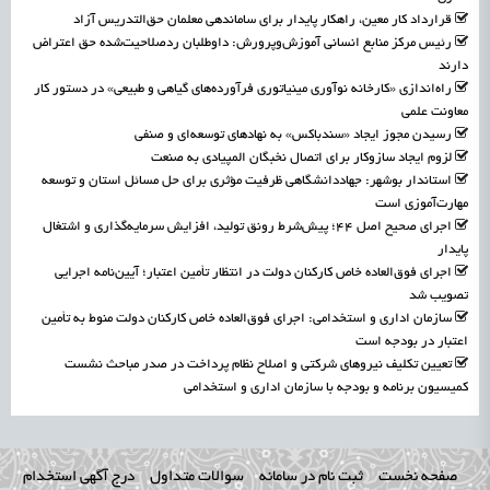
قرارداد کار معین، راهکار پایدار برای ساماندهی معلمان حق‌التدریس آزاد
رئیس مرکز منابع انسانی آموزش‌وپرورش: داوطلبان ردصلاحیت‌شده حق اعتراض
دارند
راه‌اندازی «کارخانه نوآوری مینیاتوری فرآورده‌های گیاهی و طبیعی» در دستور کار
معاونت علمی
رسیدن مجوز ایجاد «سندباکس» به نهادهای توسعه‌ای و صنفی
لزوم ایجاد سازوکار برای اتصال نخبگان المپیادی به صنعت
استاندار بوشهر: جهاددانشگاهی ظرفیت مؤثری برای حل مسائل استان و توسعه
مهارت‌آموزی است
اجرای صحیح اصل ۴۴؛ پیش‌شرط رونق تولید، افزایش سرمایه‌گذاری و اشتغال
پایدار
اجرای فوق‌العاده خاص کارکنان دولت در انتظار تأمین اعتبار؛ آیین‌نامه اجرایی
تصویب شد
سازمان اداری و استخدامی: اجرای فوق‌العاده خاص کارکنان دولت منوط به تأمین
اعتبار در بودجه است
تعیین تکلیف نیروهای شرکتی و اصلاح نظام پرداخت در صدر مباحث نشست
کمیسیون برنامه و بودجه با سازمان اداری و استخدامی
صفحه نخست
ثبت نام در سامانه
سوالات متداول
درج آگهی استخدام