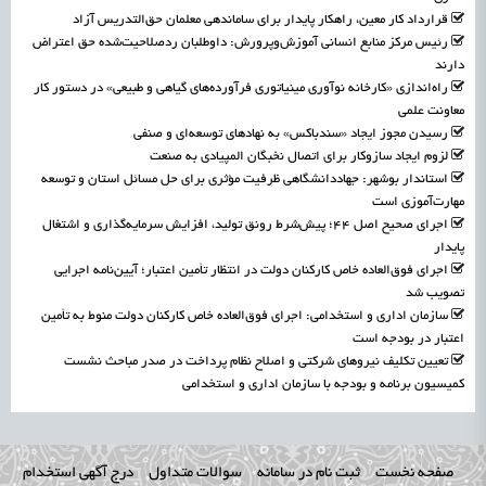
قرارداد کار معین، راهکار پایدار برای ساماندهی معلمان حق‌التدریس آزاد
رئیس مرکز منابع انسانی آموزش‌وپرورش: داوطلبان ردصلاحیت‌شده حق اعتراض
دارند
راه‌اندازی «کارخانه نوآوری مینیاتوری فرآورده‌های گیاهی و طبیعی» در دستور کار
معاونت علمی
رسیدن مجوز ایجاد «سندباکس» به نهادهای توسعه‌ای و صنفی
لزوم ایجاد سازوکار برای اتصال نخبگان المپیادی به صنعت
استاندار بوشهر: جهاددانشگاهی ظرفیت مؤثری برای حل مسائل استان و توسعه
مهارت‌آموزی است
اجرای صحیح اصل ۴۴؛ پیش‌شرط رونق تولید، افزایش سرمایه‌گذاری و اشتغال
پایدار
اجرای فوق‌العاده خاص کارکنان دولت در انتظار تأمین اعتبار؛ آیین‌نامه اجرایی
تصویب شد
سازمان اداری و استخدامی: اجرای فوق‌العاده خاص کارکنان دولت منوط به تأمین
اعتبار در بودجه است
تعیین تکلیف نیروهای شرکتی و اصلاح نظام پرداخت در صدر مباحث نشست
کمیسیون برنامه و بودجه با سازمان اداری و استخدامی
صفحه نخست
ثبت نام در سامانه
سوالات متداول
درج آگهی استخدام