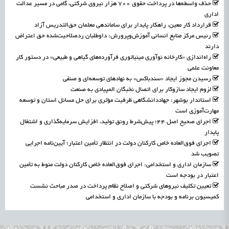
حذف واسطه‌ها در پرداخت حقوق ۷۰۰ هزار نیروی شرکتی، گامی در مسیر عدالت
اداری
قرارداد کار معین، راهکار پایدار برای ساماندهی معلمان حق‌التدریس آزاد
رئیس مرکز منابع انسانی آموزش‌وپرورش: داوطلبان ردصلاحیت‌شده حق اعتراض
دارند
راه‌اندازی «کارخانه نوآوری مینیاتوری فرآورده‌های گیاهی و طبیعی» در دستور کار
معاونت علمی
رسیدن مجوز ایجاد «سندباکس» به نهادهای توسعه‌ای و صنفی
لزوم ایجاد سازوکار برای اتصال نخبگان المپیادی به صنعت
استاندار بوشهر: جهاددانشگاهی ظرفیت مؤثری برای حل مسائل استان و توسعه
مهارت‌آموزی است
اجرای صحیح اصل ۴۴؛ پیش‌شرط رونق تولید، افزایش سرمایه‌گذاری و اشتغال
پایدار
اجرای فوق‌العاده خاص کارکنان دولت در انتظار تأمین اعتبار؛ آیین‌نامه اجرایی
تصویب شد
سازمان اداری و استخدامی: اجرای فوق‌العاده خاص کارکنان دولت منوط به تأمین
اعتبار در بودجه است
تعیین تکلیف نیروهای شرکتی و اصلاح نظام پرداخت در صدر مباحث نشست
کمیسیون برنامه و بودجه با سازمان اداری و استخدامی