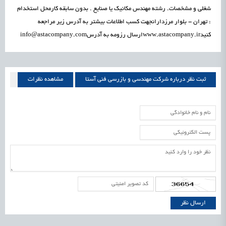
شغلی و مشخصات. رشته مهندس مکانیک یا صنایع . بدون سابقه کارمحل استخدام
: تهران - بلوار مرزدارانجهت کسب اطلاعات بیشتر به آدرس زیر مراجعه
کنیدwww.astacompany.irارسال رزومه به آدرسinfo@astacompany.com
ثبت نظر درباره شرکت مهندسی و بازرسی فنی آستا
مشاهده نظرات
شرکت مهندسی و بازرسی فنی آستا