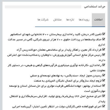
جرائد استخدامی
اعلانات
رویدادها
تازه ها
مشاغل
شرکت ها
تأمین کادر درمان، کلید راه‌اندازی بیمارستان ۴۰۰ تختخوابی شهدای اسلامشهر
حذف واسطه‌ها در پرداخت حقوق ۷۰۰ هزار نیروی شرکتی، گامی در مسیر عدالت
اداری
قرارداد کار معین، راهکار پایدار برای ساماندهی معلمان حق‌التدریس آزاد
رئیس مرکز منابع انسانی آموزش‌وپرورش: داوطلبان ردصلاحیت‌شده حق اعتراض
دارند
راه‌اندازی «کارخانه نوآوری مینیاتوری فرآورده‌های گیاهی و طبیعی» در دستور کار
معاونت علمی
رسیدن مجوز ایجاد «سندباکس» به نهادهای توسعه‌ای و صنفی
لزوم ایجاد سازوکار برای اتصال نخبگان المپیادی به صنعت
استاندار بوشهر: جهاددانشگاهی ظرفیت مؤثری برای حل مسائل استان و توسعه
مهارت‌آموزی است
اجرای صحیح اصل ۴۴؛ پیش‌شرط رونق تولید، افزایش سرمایه‌گذاری و اشتغال
پایدار
اجرای فوق‌العاده خاص کارکنان دولت در انتظار تأمین اعتبار؛ آیین‌نامه اجرایی