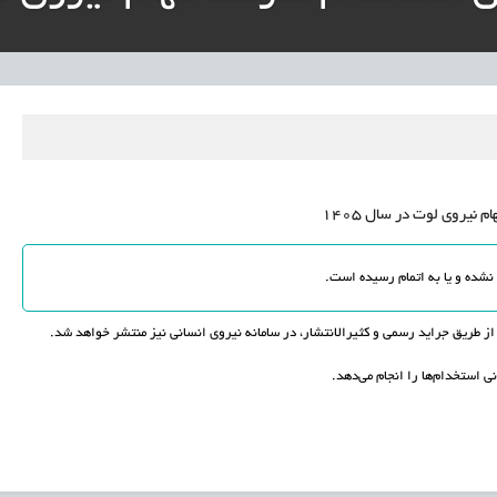
ار پایدار برای ساماندهی معلمان حق‌التدریس آزاد
نی آموزش‌وپرورش: داوطلبان ردصلاحیت‌شده حق اعتراض دارند
آوری مینیاتوری فرآورده‌های گیاهی و طبیعی» در دستور کار معاونت علمی
دباکس» به نهادهای توسعه‌ای و صنفی
نیروی لوت در سال 1405
 طریق جراید رسمی و کثیرالانتشار، در سامانه نیروی انسانی نیز منتشر خواهد شد.
ی استخدام‌ها را انجام می‌دهد.