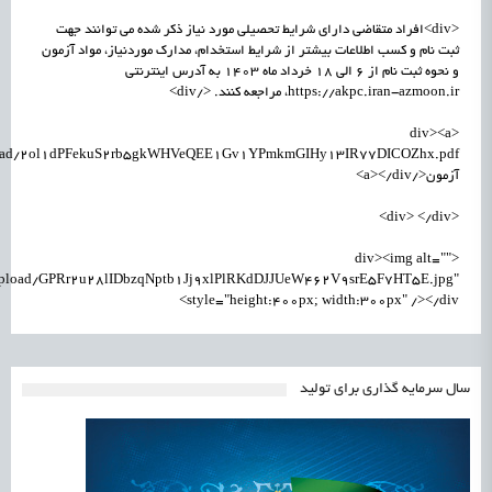
<div>افراد متقاضی دارای شرایط تحصیلی مورد نیاز ذکر شده می توانند جهت
ثبت نام و کسب اطلاعات بیشتر از شرایط استخدام، مدارک موردنیاز، مواد آزمون
و نحوه ثبت نام از 6 الی 18 خرداد ماه 1403 به آدرس اینترنتی
https://akpc.iran-azmoon.ir، مراجعه کنند. </div>
<div><a
آزمون</a></div>
<div> </div>
<div><img alt=""
m/upload/GPRr2u28lIDbzqNptb1Jj9xlPlRKdDJJUeW462V9srE5F7HT5E.jpg"
style="height:400px; width:300px" /></div>
سال سرمایه گذاری برای تولید