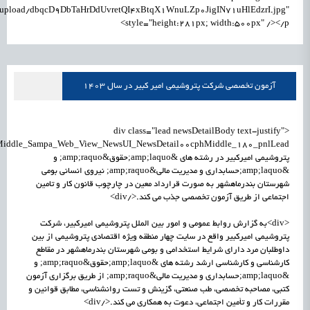
m/upload/dbqcD9DbTaHrDdUvretQI4xBtqX1WnuLZp0JigIN71uHlEdzrI.jpg"
style="height:281px; width:500px" /></p>
آزمون تخصصی شرکت پتروشیمی امیر کبیر در سال 1403
<div class="lead newsDetailBody text-justify"
پتروشیمی امیرکبیر در رشته های &amp;laquo;حقوق&amp;raquo; و
&amp;laquo;حسابداری و مدیریت مالی&amp;raquo; نیروی انسانی بومی
شهرستان بندرماهشهر به صورت قرارداد معین در چارچوب قانون کار و تامین
اجتماعی از طریق آزمون تخصصی جذب می کند.</div>
<div>به گزارش روابط عمومی و امور بین الملل پتروشیمی امیرکبیر، شرکت
پتروشیمی امیرکبیر واقع در سایت چهار منطقه ویژه اقتصادی پتروشیمی از بین
داوطلبان مرد دارای شرایط استخدامی و بومی شهرستان بندرماهشهر در مقاطع
کارشناسی و کارشناسی ارشد رشته های &amp;laquo;حقوق&amp;raquo; و
&amp;laquo;حسابداری و مدیریت مالی&amp;raquo; از طریق برگزاری آزمون
کتبی، مصاحبه تخصصی، طب صنعتی، گزینش و تست روانشناسی، مطابق قوانین و
مقررات کار و تأمین اجتماعی، دعوت به همکاری می کند.</div>