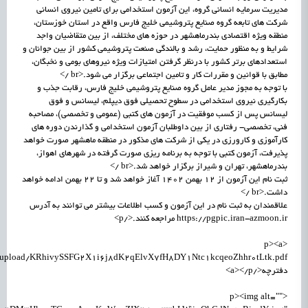
مدیریت سرمایه انسانی گروه، این آزمون استخدامی برای تامین نیروی انسانی
شرکت های تابعه گروه صنایع پتروشیمی خلیج فارس واقع در استان خوزستان،
منطقه ویژه اقتصادی بندرماهشهر در حوزه های مختلف، از بین متقاضیان واجد
شرایط و به منظور حمایت، رشد و بالندگی صنعت پتروشیمی کشور از بین جوانان و
استعدادهای برتر کشور با درنظر گرفتن امتیازات ویژه نیروهای بومی و نخبگان،
مطابق با قوانین و مقررات کار و تامین اجتماعی برگزار می شود.<br />
با توجه به مجوز مدیر عامل گروه صنایع پتروشیمی خلیج فارس، رقابت جذب و
بکارگیری نیروی استخدامی در سطوح تحصیلی فوق دیپلم، لیسانس و فوق
لیسانس پس از کسب موفقیت در آزمون های کتبی (عمومی و تخصصی)، مصاحبه
فنی، تخصصی- رفتاری از بین داوطلبان آزمون استخدامی و گذارندن دوره های
کارآموزی و کارورزی در یکی از شرکت های مذکور در منطقه ماهشهر صورت خواهد
پذیرفت، آزمون کتبی با توجه به برنامه ریزی صورت گرفته در شهرهای اهواز،
بندرماهشهر، تهران و شیراز برگزار خواهد شد.<br />
ثبت نام این آزمون از ۱۲ بهمن ۱۴۰۲ آغاز خواهد شد و تا ۲۲ بهمن ادامه خواهد
داشت.<br />
علاقمندان به ثبت نام در این آزمون و کسب اطلاعات بیشتر می توانند به آدرس
https://pgpic.iran-azmoon.ir مراجعه کنند.</p>
<p><a
دفترچه</a></p>
<p><img alt=""