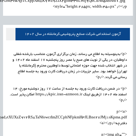
load/n2DM3Hk9pTCxppAm8K9Wz9ZIX2gom33bLWij9QhCdNn5sBiwdY.jpg"
style="height:285px; width:450px" /></p>
آزمون استخدامی شرکت صنایع پتروشیمی کرمانشاه در سال 1402
<p>بدینوسیله به اطلاع می رساند، زمان برگزاری آزمون، متناسب بارشته شغلی
داوطلبان، در یکی از نوبت های صبح یا عصر روز پنجشنبه ۱۷ اسفند ماه 1402 و
در شهر انتخاب شده جهت حوزه امتحانی توسط داوطلبین محترم (کرمانشاه یا
تهران) خواهد بود. سایر جزییات در زمان دریافت کارت ورود به جلسه اطلاع
رسانی می گردد.</p>
<p> در ضمن دریافت کارت ورود به جلسه از ساعت ۱۷ روز دوشنبه مورخ: ۱۴
اسفند ماه 1402 ازطریق لینک https://kpic.iran-azmoon.ir امکان پذیر است.
</p>
<p><a
دفترچه</a></p>
<p><img alt=""