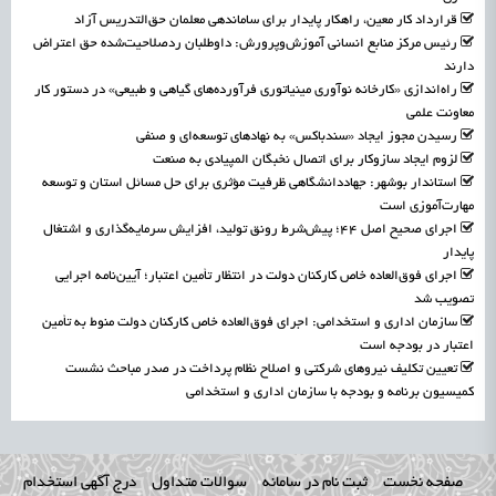
قرارداد کار معین، راهکار پایدار برای ساماندهی معلمان حق‌التدریس آزاد
رئیس مرکز منابع انسانی آموزش‌وپرورش: داوطلبان ردصلاحیت‌شده حق اعتراض
دارند
راه‌اندازی «کارخانه نوآوری مینیاتوری فرآورده‌های گیاهی و طبیعی» در دستور کار
معاونت علمی
رسیدن مجوز ایجاد «سندباکس» به نهادهای توسعه‌ای و صنفی
لزوم ایجاد سازوکار برای اتصال نخبگان المپیادی به صنعت
استاندار بوشهر: جهاددانشگاهی ظرفیت مؤثری برای حل مسائل استان و توسعه
مهارت‌آموزی است
اجرای صحیح اصل ۴۴؛ پیش‌شرط رونق تولید، افزایش سرمایه‌گذاری و اشتغال
پایدار
اجرای فوق‌العاده خاص کارکنان دولت در انتظار تأمین اعتبار؛ آیین‌نامه اجرایی
تصویب شد
سازمان اداری و استخدامی: اجرای فوق‌العاده خاص کارکنان دولت منوط به تأمین
اعتبار در بودجه است
تعیین تکلیف نیروهای شرکتی و اصلاح نظام پرداخت در صدر مباحث نشست
کمیسیون برنامه و بودجه با سازمان اداری و استخدامی
صفحه نخست
ثبت نام در سامانه
سوالات متداول
درج آگهی استخدام