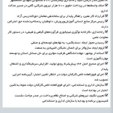
تأمین کادر درمان، کلید راه‌اندازی بیمارستان ۴۰۰ تختخوابی شهدای اسلامشهر
حذف واسطه‌ها در پرداخت حقوق ۷۰۰ هزار نیروی شرکتی، گامی در مسیر عدالت
اداری
قرارداد کار معین، راهکار پایدار برای ساماندهی معلمان حق‌التدریس آزاد
رئیس مرکز منابع انسانی آموزش‌وپرورش: داوطلبان ردصلاحیت‌شده حق اعتراض
دارند
راه‌اندازی «کارخانه نوآوری مینیاتوری فرآورده‌های گیاهی و طبیعی» در دستور کار
معاونت علمی
رسیدن مجوز ایجاد «سندباکس» به نهادهای توسعه‌ای و صنفی
لزوم ایجاد سازوکار برای اتصال نخبگان المپیادی به صنعت
استاندار بوشهر: جهاددانشگاهی ظرفیت مؤثری برای حل مسائل استان و توسعه
مهارت‌آموزی است
اجرای صحیح اصل ۴۴؛ پیش‌شرط رونق تولید، افزایش سرمایه‌گذاری و اشتغال
پایدار
اجرای فوق‌العاده خاص کارکنان دولت در انتظار تأمین اعتبار؛ آیین‌نامه اجرایی
تصویب شد
سازمان اداری و استخدامی: اجرای فوق‌العاده خاص کارکنان دولت منوط به تأمین
اعتبار در بودجه است
تعیین تکلیف نیروهای شرکتی و اصلاح نظام پرداخت در صدر مباحث نشست
کمیسیون برنامه و بودجه با سازمان اداری و استخدامی