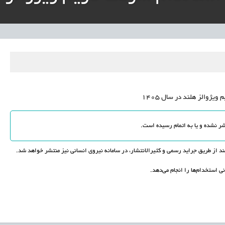
نی آموزش‌وپرورش: داوطلبان ردصلاحیت‌شده حق اعتراض دارند
آوری مینیاتوری فرآورده‌های گیاهی و طبیعی» در دستور کار معاونت علمی
دباکس» به نهادهای توسعه‌ای و صنفی
ژوالز هلند در سال 1405
از طریق جراید رسمی و کثیرالانتشار، در سامانه نیروی انسانی نیز منتشر خواهد شد.
ی استخدام‌ها را انجام می‌دهد.