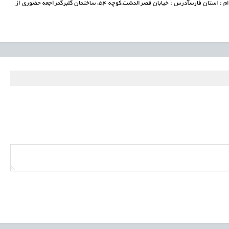
عنوان شغلی و مشخصات- مسلط به Excel و word- فن بیان بالامحل استخدام : استان فارسآدرس : خیابان قصرالدشت،کوچه ۵۴، ساختمان گلبرگمراجعه حضوری از
شرکت خاوران گاز