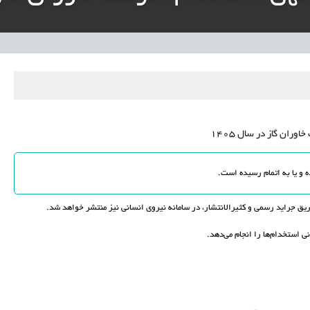
ار پایدار برای ساماندهی معلمان حق‌التدریس آزاد
نی آموزش‌وپرورش: داوطلبان ردصلاحیت‌شده حق اعتراض دارند
آوری مینیاتوری فرآورده‌های گیاهی و طبیعی» در دستور کار معاونت علمی
دباکس» به نهادهای توسعه‌ای و صنفی
ران گاز در سال 1405
 جراید رسمی و کثیرالانتشار، در سامانه نیروی انسانی نیز منتشر خواهد شد.
ی استخدام‌ها را انجام می‌دهد.