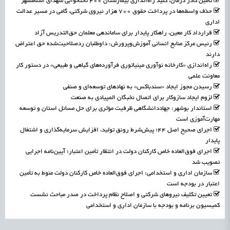
تأمین کادر درمان، کلید راه‌اندازی بیمارستان ۴۰۰ تختخوابی شهدای اسلامشهر
حذف واسطه‌ها در پرداخت حقوق ۷۰۰ هزار نیروی شرکتی، گامی در مسیر عدالت
اداری
قرارداد کار معین، راهکار پایدار برای ساماندهی معلمان حق‌التدریس آزاد
رئیس مرکز منابع انسانی آموزش‌وپرورش: داوطلبان ردصلاحیت‌شده حق اعتراض
دارند
راه‌اندازی «کارخانه نوآوری مینیاتوری فرآورده‌های گیاهی و طبیعی» در دستور کار
معاونت علمی
رسیدن مجوز ایجاد «سندباکس» به نهادهای توسعه‌ای و صنفی
لزوم ایجاد سازوکار برای اتصال نخبگان المپیادی به صنعت
استاندار بوشهر: جهاددانشگاهی ظرفیت مؤثری برای حل مسائل استان و توسعه
مهارت‌آموزی است
اجرای صحیح اصل ۴۴؛ پیش‌شرط رونق تولید، افزایش سرمایه‌گذاری و اشتغال
پایدار
اجرای فوق‌العاده خاص کارکنان دولت در انتظار تأمین اعتبار؛ آیین‌نامه اجرایی
تصویب شد
سازمان اداری و استخدامی: اجرای فوق‌العاده خاص کارکنان دولت منوط به تأمین
اعتبار در بودجه است
تعیین تکلیف نیروهای شرکتی و اصلاح نظام پرداخت در صدر مباحث نشست
کمیسیون برنامه و بودجه با سازمان اداری و استخدامی