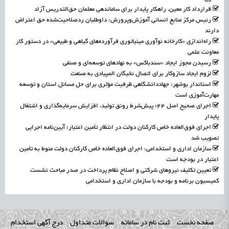
قرارداد کار معین، راهکار پایدار برای ساماندهی معلمان حق‌التدریس آزاد
رئیس مرکز منابع انسانی آموزش‌وپرورش: داوطلبان ردصلاحیت‌شده حق اعتراض
دارند
راه‌اندازی «کارخانه نوآوری مینیاتوری فرآورده‌های گیاهی و طبیعی» در دستور کار
معاونت علمی
رسیدن مجوز ایجاد «سندباکس» به نهادهای توسعه‌ای و صنفی
لزوم ایجاد سازوکار برای اتصال نخبگان المپیادی به صنعت
استاندار بوشهر: جهاددانشگاهی ظرفیت مؤثری برای حل مسائل استان و توسعه
مهارت‌آموزی است
اجرای صحیح اصل ۴۴؛ پیش‌شرط رونق تولید، افزایش سرمایه‌گذاری و اشتغال
پایدار
اجرای فوق‌العاده خاص کارکنان دولت در انتظار تأمین اعتبار؛ آیین‌نامه اجرایی
تصویب شد
سازمان اداری و استخدامی: اجرای فوق‌العاده خاص کارکنان دولت منوط به تأمین
اعتبار در بودجه است
تعیین تکلیف نیروهای شرکتی و اصلاح نظام پرداخت در صدر مباحث نشست
کمیسیون برنامه و بودجه با سازمان اداری و استخدامی
صفحه نخست
ثبت نام در سامانه
سوالات متداول
درج آگهی استخدام