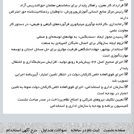
قرارداد کار معین، راهکار پایدار برای ساماندهی معلمان حق‌التدریس آزاد
رئیس مرکز منابع انسانی آموزش‌وپرورش: داوطلبان ردصلاحیت‌شده حق اعتراض
دارند
راه‌اندازی «کارخانه نوآوری مینیاتوری فرآورده‌های گیاهی و طبیعی» در دستور کار
معاونت علمی
رسیدن مجوز ایجاد «سندباکس» به نهادهای توسعه‌ای و صنفی
لزوم ایجاد سازوکار برای اتصال نخبگان المپیادی به صنعت
استاندار بوشهر: جهاددانشگاهی ظرفیت مؤثری برای حل مسائل استان و توسعه
مهارت‌آموزی است
اجرای صحیح اصل ۴۴؛ پیش‌شرط رونق تولید، افزایش سرمایه‌گذاری و اشتغال
پایدار
اجرای فوق‌العاده خاص کارکنان دولت در انتظار تأمین اعتبار؛ آیین‌نامه اجرایی
تصویب شد
سازمان اداری و استخدامی: اجرای فوق‌العاده خاص کارکنان دولت منوط به تأمین
اعتبار در بودجه است
تعیین تکلیف نیروهای شرکتی و اصلاح نظام پرداخت در صدر مباحث نشست
کمیسیون برنامه و بودجه با سازمان اداری و استخدامی
صفحه نخست
ثبت نام در سامانه
سوالات متداول
درج آگهی استخدام