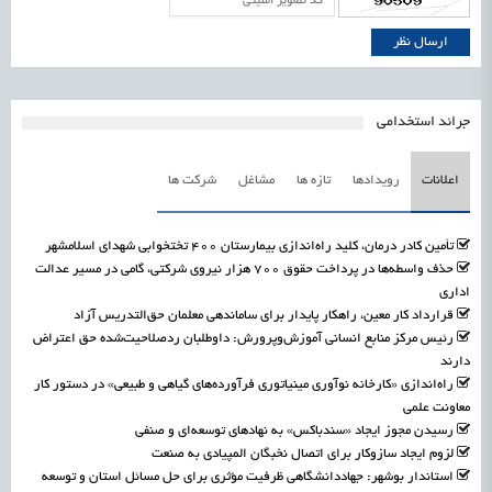
جرائد استخدامی
اعلانات
رویدادها
تازه ها
مشاغل
شرکت ها
تأمین کادر درمان، کلید راه‌اندازی بیمارستان ۴۰۰ تختخوابی شهدای اسلامشهر
حذف واسطه‌ها در پرداخت حقوق ۷۰۰ هزار نیروی شرکتی، گامی در مسیر عدالت
اداری
قرارداد کار معین، راهکار پایدار برای ساماندهی معلمان حق‌التدریس آزاد
رئیس مرکز منابع انسانی آموزش‌وپرورش: داوطلبان ردصلاحیت‌شده حق اعتراض
دارند
راه‌اندازی «کارخانه نوآوری مینیاتوری فرآورده‌های گیاهی و طبیعی» در دستور کار
معاونت علمی
رسیدن مجوز ایجاد «سندباکس» به نهادهای توسعه‌ای و صنفی
لزوم ایجاد سازوکار برای اتصال نخبگان المپیادی به صنعت
استاندار بوشهر: جهاددانشگاهی ظرفیت مؤثری برای حل مسائل استان و توسعه