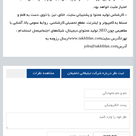
امتیاز مثبت خواهد بود.
- کارشناس تولید محتوا و پشتیبانی سایت. خلاق، تیز، با ذوق، دست به قلم و
مسلط به کامپیوتر و اینترنت. مقطع تحصیلی کارشناسی. روابط عمومی بالا، آشنایی با
مفاهیمی چون SEO, تولید محتوای دیجیتال، شبکه‌های اجتماعیمحل استخدام :
تهرانآدرس سایتwww.takhfifan.comارسال رزومه به
آدرسjobs@takhfifan.com
ثبت نظر درباره شرکت تبلیغاتی تخفیفان
مشاهده نظرات
شرکت تبلیغاتی تخفیفان