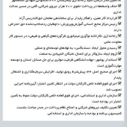
تأمین کادر درمان، کلید راه‌اندازی بیمارستان ۴۰۰ تختخوابی شهدای اسلامشهر
حذف واسطه‌ها در پرداخت حقوق ۷۰۰ هزار نیروی شرکتی، گامی در مسیر عدالت
اداری
قرارداد کار معین، راهکار پایدار برای ساماندهی معلمان حق‌التدریس آزاد
رئیس مرکز منابع انسانی آموزش‌وپرورش: داوطلبان ردصلاحیت‌شده حق اعتراض
دارند
راه‌اندازی «کارخانه نوآوری مینیاتوری فرآورده‌های گیاهی و طبیعی» در دستور کار
معاونت علمی
رسیدن مجوز ایجاد «سندباکس» به نهادهای توسعه‌ای و صنفی
لزوم ایجاد سازوکار برای اتصال نخبگان المپیادی به صنعت
استاندار بوشهر: جهاددانشگاهی ظرفیت مؤثری برای حل مسائل استان و توسعه
مهارت‌آموزی است
اجرای صحیح اصل ۴۴؛ پیش‌شرط رونق تولید، افزایش سرمایه‌گذاری و اشتغال
پایدار
اجرای فوق‌العاده خاص کارکنان دولت در انتظار تأمین اعتبار؛ آیین‌نامه اجرایی
تصویب شد
سازمان اداری و استخدامی: اجرای فوق‌العاده خاص کارکنان دولت منوط به تأمین
اعتبار در بودجه است
تعیین تکلیف نیروهای شرکتی و اصلاح نظام پرداخت در صدر مباحث نشست
کمیسیون برنامه و بودجه با سازمان اداری و استخدامی