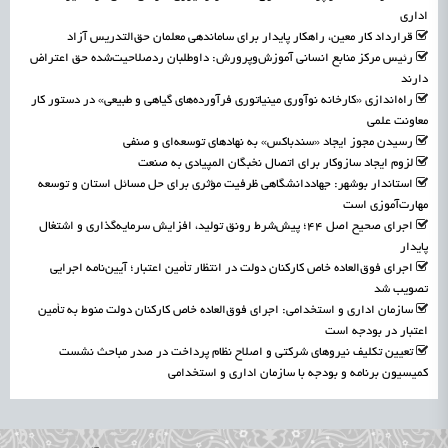
اداری
قرارداد کار معین، راهکار پایدار برای ساماندهی معلمان حق‌التدریس آزاد
رئیس مرکز منابع انسانی آموزش‌وپرورش: داوطلبان ردصلاحیت‌شده حق اعتراض
دارند
راه‌اندازی «کارخانه نوآوری مینیاتوری فرآورده‌های گیاهی و طبیعی» در دستور کار
معاونت علمی
رسیدن مجوز ایجاد «سندباکس» به نهادهای توسعه‌ای و صنفی
لزوم ایجاد سازوکار برای اتصال نخبگان المپیادی به صنعت
استاندار بوشهر: جهاددانشگاهی ظرفیت مؤثری برای حل مسائل استان و توسعه
مهارت‌آموزی است
اجرای صحیح اصل ۴۴؛ پیش‌شرط رونق تولید، افزایش سرمایه‌گذاری و اشتغال
پایدار
اجرای فوق‌العاده خاص کارکنان دولت در انتظار تأمین اعتبار؛ آیین‌نامه اجرایی
تصویب شد
سازمان اداری و استخدامی: اجرای فوق‌العاده خاص کارکنان دولت منوط به تأمین
اعتبار در بودجه است
تعیین تکلیف نیروهای شرکتی و اصلاح نظام پرداخت در صدر مباحث نشست
کمیسیون برنامه و بودجه با سازمان اداری و استخدامی