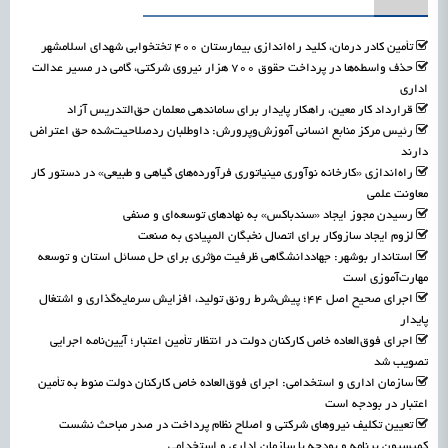
تأمین کادر درمان، کلید راه‌اندازی بیمارستان ۴۰۰ تختخوابی شهدای اسلامشهر
حذف واسطه‌ها در پرداخت حقوق ۷۰۰ هزار نیروی شرکتی، گامی در مسیر عدالت
اداری
قرارداد کار معین، راهکار پایدار برای ساماندهی معلمان حق‌التدریس آزاد
رئیس مرکز منابع انسانی آموزش‌وپرورش: داوطلبان ردصلاحیت‌شده حق اعتراض
دارند
راه‌اندازی «کارخانه نوآوری مینیاتوری فرآورده‌های گیاهی و طبیعی» در دستور کار
معاونت علمی
رسیدن مجوز ایجاد «سندباکس» به نهادهای توسعه‌ای و صنفی
لزوم ایجاد سازوکار برای اتصال نخبگان المپیادی به صنعت
استاندار بوشهر: جهاددانشگاهی ظرفیت مؤثری برای حل مسائل استان و توسعه
مهارت‌آموزی است
اجرای صحیح اصل ۴۴؛ پیش‌شرط رونق تولید، افزایش سرمایه‌گذاری و اشتغال
پایدار
اجرای فوق‌العاده خاص کارکنان دولت در انتظار تأمین اعتبار؛ آیین‌نامه اجرایی
تصویب شد
سازمان اداری و استخدامی: اجرای فوق‌العاده خاص کارکنان دولت منوط به تأمین
اعتبار در بودجه است
تعیین تکلیف نیروهای شرکتی و اصلاح نظام پرداخت در صدر مباحث نشست
کمیسیون برنامه و بودجه با سازمان اداری و استخدامی