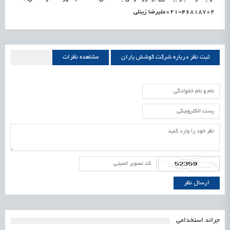
46818702-021عليرضا زينلي
ثبت نظر درباره شركت كوشش ياران
مشاهده نظرات
شركت كوشش ياران
جرائد استخدامی