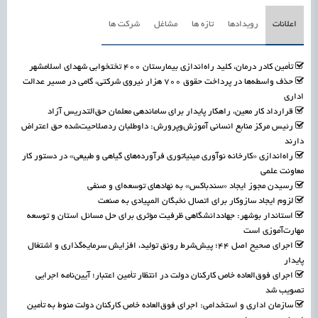
اعلانات
رویدادها
تازه ها
مشاغل
شرکت ها
تأمین کادر درمان، کلید راه‌اندازی بیمارستان ۴۰۰ تختخوابی شهدای اسلامشهر
حذف واسطه‌ها در پرداخت حقوق ۷۰۰ هزار نیروی شرکتی، گامی در مسیر عدالت
اداری
قرارداد کار معین، راهکار پایدار برای ساماندهی معلمان حق‌التدریس آزاد
رئیس مرکز منابع انسانی آموزش‌وپرورش: داوطلبان ردصلاحیت‌شده حق اعتراض
دارند
راه‌اندازی «کارخانه نوآوری مینیاتوری فرآورده‌های گیاهی و طبیعی» در دستور کار
معاونت علمی
رسیدن مجوز ایجاد «سندباکس» به نهادهای توسعه‌ای و صنفی
لزوم ایجاد سازوکار برای اتصال نخبگان المپیادی به صنعت
استاندار بوشهر: جهاددانشگاهی ظرفیت مؤثری برای حل مسائل استان و توسعه
مهارت‌آموزی است
اجرای صحیح اصل ۴۴؛ پیش‌شرط رونق تولید، افزایش سرمایه‌گذاری و اشتغال
پایدار
اجرای فوق‌العاده خاص کارکنان دولت در انتظار تأمین اعتبار؛ آیین‌نامه اجرایی
تصویب شد
سازمان اداری و استخدامی: اجرای فوق‌العاده خاص کارکنان دولت منوط به تأمین