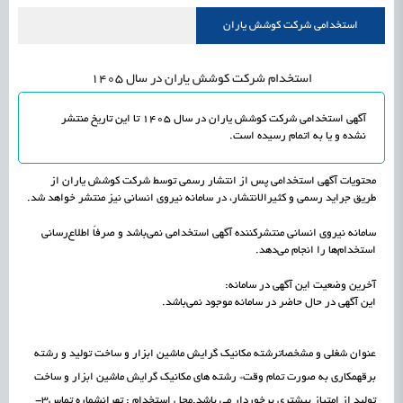
علمی
رسیدن مجوز ایجاد «سندباکس» به نهادهای توسعه‌ای و صنفی
1405/05/17
اشتغال و کارآفرینی
استخدامی شركت كوشش ياران
استخدام شركت كوشش ياران در سال 1405
آگهی استخدامی شركت كوشش ياران در سال 1405 تا این تاریخ منتشر
نشده و یا به اتمام رسیده است.
محتویات آگهی استخدامی پس از انتشار رسمی توسط شركت كوشش ياران از
طریق جراید رسمی و کثیرالانتشار، در سامانه نیروی انسانی نیز منتشر خواهد شد.
سامانه نیروی انسانی منتشرکننده آگهی استخدامی نمی‌باشد و صرفاً اطلاع‌رسانی
استخدام‌ها را انجام می‌دهد.
آخرین وضعیت این آگهی در سامانه:
این آگهی در حال حاضر در سامانه موجود نمی‌باشد.
عنوان شغلی و مشخصاترشته مكانيك گرايش ماشين ابزار و ساخت توليد و رشته
برقهمکاری به صورت تمام وقت* رشته هاي مكانيك گرايش ماشين ابزار و ساخت
توليد از امتياز بيشتري برخوردار مي باشد.محل استخدام : تهرانشماره تماس3-