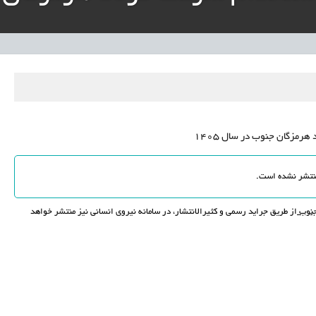
ار پایدار برای ساماندهی معلمان حق‌التدریس آزاد
نی آموزش‌وپرورش: داوطلبان ردصلاحیت‌شده حق اعتراض دارند
آوری مینیاتوری فرآورده‌های گیاهی و طبیعی» در دستور کار معاونت علمی
دباکس» به نهادهای توسعه‌ای و صنفی
رمزگان جنوب در سال 1405
نتشر نشده است
.
جنوب
از طریق جراید رسمی و کثیرالانتشار، در سامانه نیروی انسانی نیز منتشر خواهد