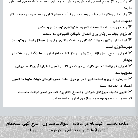
رئیس مرکز منابع انسانی آموزش‌وپرورش: داوطلبان ردصلاحیت‌شده حق اعتراض
دارند
راه‌اندازی «کارخانه نوآوری مینیاتوری فرآورده‌های گیاهی و طبیعی» در دستور کار
معاونت علمی
رسیدن مجوز ایجاد «سندباکس» به نهادهای توسعه‌ای و صنفی
لزوم ایجاد سازوکار برای اتصال نخبگان المپیادی به صنعت
استاندار بوشهر: جهاددانشگاهی ظرفیت مؤثری برای حل مسائل استان و توسعه
مهارت‌آموزی است
اجرای صحیح اصل ۴۴؛ پیش‌شرط رونق تولید، افزایش سرمایه‌گذاری و اشتغال
پایدار
اجرای فوق‌العاده خاص کارکنان دولت در انتظار تأمین اعتبار؛ آیین‌نامه اجرایی
تصویب شد
سازمان اداری و استخدامی: اجرای فوق‌العاده خاص کارکنان دولت منوط به تأمین
اعتبار در بودجه است
تعیین تکلیف نیروهای شرکتی و اصلاح نظام پرداخت در صدر مباحث نشست
کمیسیون برنامه و بودجه با سازمان اداری و استخدامی
صفحه نخست
ثبت نام در سامانه
سوالات متداول
درج آگهی استخدام
آزمون آزمایشی استخدامی
درباره ما
تماس با ما