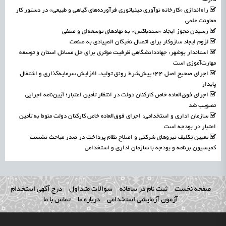
راه‌اندازی «کارخانه نوآوری مینیاتوری فرآورده‌های گیاهی و طبیعی» در دستور کار
معاونت علمی
رسیدن مجوز ایجاد «سندباکس» به نهادهای توسعه‌ای و صنفی
لزوم ایجاد سازوکار برای اتصال نخبگان المپیادی به صنعت
استاندار بوشهر: جهاددانشگاهی ظرفیت مؤثری برای حل مسائل استان و توسعه
مهارت‌آموزی است
اجرای صحیح اصل ۴۴؛ پیش‌شرط رونق تولید، افزایش سرمایه‌گذاری و اشتغال
پایدار
اجرای فوق‌العاده خاص کارکنان دولت در انتظار تأمین اعتبار؛ آیین‌نامه اجرایی
تصویب شد
سازمان اداری و استخدامی: اجرای فوق‌العاده خاص کارکنان دولت منوط به تأمین
اعتبار در بودجه است
تعیین تکلیف نیروهای شرکتی و اصلاح نظام پرداخت در صدر مباحث نشست
کمیسیون برنامه و بودجه با سازمان اداری و استخدامی
صفحه نخست
ثبت نام در سامانه
سوالات متداول
درج آگهی استخدام
آزمون آزمایشی استخدامی
درباره ما
تماس با ما