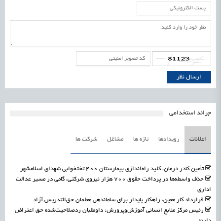
جرائد استخدامی
اعلانات
رویدادها
تازه ها
مشاغل
شرکت ها
تأمین کادر درمان، کلید راه‌اندازی بیمارستان ۴۰۰ تختخوابی شهدای اسلامشهر
حذف واسطه‌ها در پرداخت حقوق ۷۰۰ هزار نیروی شرکتی، گامی در مسیر عدالت
اداری
قرارداد کار معین، راهکار پایدار برای ساماندهی معلمان حق‌التدریس آزاد
رئیس مرکز منابع انسانی آموزش‌وپرورش: داوطلبان ردصلاحیت‌شده حق اعتراض
دارند