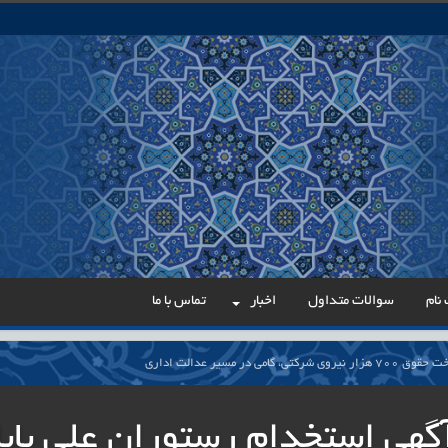
نام
سوالات متداول
اخبار
تماس با ما
می در مسیر عدالت اداری
ار پایدار برای ساماندهی معلمان حق‌التدریس آزاد
گهی استخدام رستوران علی بابا