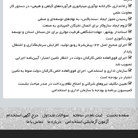
راه‌اندازی «کارخانه نوآوری مینیاتوری فرآورده‌های گیاهی و طبیعی» در دستور کار
معاونت علمی
رسیدن مجوز ایجاد «سندباکس» به نهادهای توسعه‌ای و صنفی
لزوم ایجاد سازوکار برای اتصال نخبگان المپیادی به صنعت
استاندار بوشهر: جهاددانشگاهی ظرفیت مؤثری برای حل مسائل استان و توسعه
مهارت‌آموزی است
اجرای صحیح اصل ۴۴؛ پیش‌شرط رونق تولید، افزایش سرمایه‌گذاری و اشتغال
پایدار
اجرای فوق‌العاده خاص کارکنان دولت در انتظار تأمین اعتبار؛ آیین‌نامه اجرایی
تصویب شد
سازمان اداری و استخدامی: اجرای فوق‌العاده خاص کارکنان دولت منوط به تأمین
اعتبار در بودجه است
تعیین تکلیف نیروهای شرکتی و اصلاح نظام پرداخت در صدر مباحث نشست
کمیسیون برنامه و بودجه با سازمان اداری و استخدامی
صفحه نخست
ثبت نام در سامانه
سوالات متداول
درج آگهی استخدام
آزمون آزمایشی استخدامی
درباره ما
تماس با ما