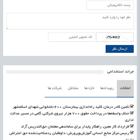
جرائد استخدامی
اعلانات
رویدادها
تازه ها
مشاغل
شرکت ها
تأمین کادر درمان، کلید راه‌اندازی بیمارستان ۴۰۰ تختخوابی شهدای اسلامشهر
حذف واسطه‌ها در پرداخت حقوق ۷۰۰ هزار نیروی شرکتی، گامی در مسیر عدالت
اداری
قرارداد کار معین، راهکار پایدار برای ساماندهی معلمان حق‌التدریس آزاد
رئیس مرکز منابع انسانی آموزش‌وپرورش: داوطلبان ردصلاحیت‌شده حق اعتراض
دارند