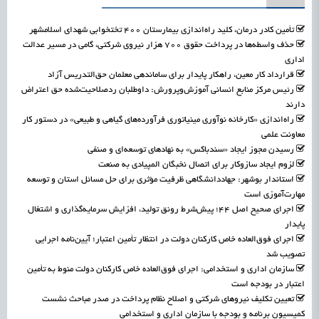
تأمین کادر درمان، کلید راه‌اندازی بیمارستان ۴۰۰ تختخوابی شهدای اسلامشهر
حذف واسطه‌ها در پرداخت حقوق ۷۰۰ هزار نیروی شرکتی، گامی در مسیر عدالت
اداری
قرارداد کار معین، راهکار پایدار برای ساماندهی معلمان حق‌التدریس آزاد
رئیس مرکز منابع انسانی آموزش‌وپرورش: داوطلبان ردصلاحیت‌شده حق اعتراض
دارند
راه‌اندازی «کارخانه نوآوری مینیاتوری فرآورده‌های گیاهی و طبیعی» در دستور کار
معاونت علمی
رسیدن مجوز ایجاد «سندباکس» به نهادهای توسعه‌ای و صنفی
لزوم ایجاد سازوکار برای اتصال نخبگان المپیادی به صنعت
استاندار بوشهر: جهاددانشگاهی ظرفیت مؤثری برای حل مسائل استان و توسعه
مهارت‌آموزی است
اجرای صحیح اصل ۴۴؛ پیش‌شرط رونق تولید، افزایش سرمایه‌گذاری و اشتغال
پایدار
اجرای فوق‌العاده خاص کارکنان دولت در انتظار تأمین اعتبار؛ آیین‌نامه اجرایی
تصویب شد
سازمان اداری و استخدامی: اجرای فوق‌العاده خاص کارکنان دولت منوط به تأمین
اعتبار در بودجه است
تعیین تکلیف نیروهای شرکتی و اصلاح نظام پرداخت در صدر مباحث نشست
کمیسیون برنامه و بودجه با سازمان اداری و استخدامی