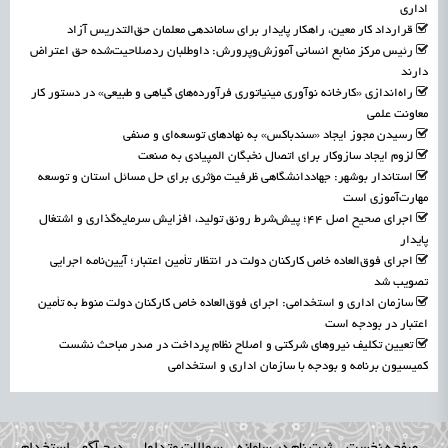
اداری
قرارداد کار معین، راهکار پایدار برای ساماندهی معلمان حق‌التدریس آزاد
رئیس مرکز منابع انسانی آموزش‌وپرورش: داوطلبان ردصلاحیت‌شده حق اعتراض
دارند
راه‌اندازی «کارخانه نوآوری مینیاتوری فرآورده‌های گیاهی و طبیعی» در دستور کار
معاونت علمی
رسیدن مجوز ایجاد «سندباکس» به نهادهای توسعه‌ای و صنفی
لزوم ایجاد سازوکار برای اتصال نخبگان المپیادی به صنعت
استاندار بوشهر: جهاددانشگاهی ظرفیت مؤثری برای حل مسائل استان و توسعه
مهارت‌آموزی است
اجرای صحیح اصل ۴۴؛ پیش‌شرط رونق تولید، افزایش سرمایه‌گذاری و اشتغال
پایدار
اجرای فوق‌العاده خاص کارکنان دولت در انتظار تأمین اعتبار؛ آیین‌نامه اجرایی
تصویب شد
سازمان اداری و استخدامی: اجرای فوق‌العاده خاص کارکنان دولت منوط به تأمین
اعتبار در بودجه است
تعیین تکلیف نیروهای شرکتی و اصلاح نظام پرداخت در صدر مباحث نشست
کمیسیون برنامه و بودجه با سازمان اداری و استخدامی