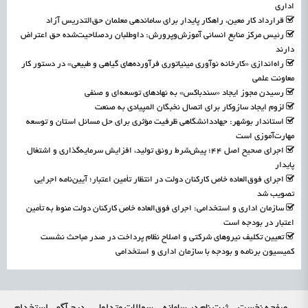
اداری
قرارداد کار معین، راهکار پایدار برای ساماندهی معلمان حق‌التدریس آزاد
رئیس مرکز منابع انسانی آموزش‌وپرورش: داوطلبان ردصلاحیت‌شده حق اعتراض
دارند
راه‌اندازی «کارخانه نوآوری مینیاتوری فرآورده‌های گیاهی و طبیعی» در دستور کار
معاونت علمی
رسیدن مجوز ایجاد «سندباکس» به نهادهای توسعه‌ای و صنفی
لزوم ایجاد سازوکار برای اتصال نخبگان المپیادی به صنعت
استاندار بوشهر: جهاددانشگاهی ظرفیت مؤثری برای حل مسائل استان و توسعه
مهارت‌آموزی است
اجرای صحیح اصل ۴۴؛ پیش‌شرط رونق تولید، افزایش سرمایه‌گذاری و اشتغال
پایدار
اجرای فوق‌العاده خاص کارکنان دولت در انتظار تأمین اعتبار؛ آیین‌نامه اجرایی
تصویب شد
سازمان اداری و استخدامی: اجرای فوق‌العاده خاص کارکنان دولت منوط به تأمین
اعتبار در بودجه است
تعیین تکلیف نیروهای شرکتی و اصلاح نظام پرداخت در صدر مباحث نشست
کمیسیون برنامه و بودجه با سازمان اداری و استخدامی