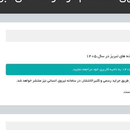
نی آموزش‌وپرورش: داوطلبان ردصلاحیت‌شده حق اعتراض دارند
آوری مینیاتوری فرآورده‌های گیاهی و طبیعی» در دستور کار معاونت علمی
دباکس» به نهادهای توسعه‌ای و صنفی
 های تبریز در سال 1405
 طریق جراید رسمی و کثیرالانتشار، در سامانه نیروی انسانی نیز منتشر خواهد شد.
است.