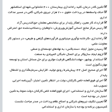
تأمین کادر درمان، کلید راه‌اندازی بیمارستان ۴۰۰ تختخوابی شهدای اسلامشهر
حذف واسطه‌ها در پرداخت حقوق ۷۰۰ هزار نیروی شرکتی، گامی در مسیر عدالت
اداری
قرارداد کار معین، راهکار پایدار برای ساماندهی معلمان حق‌التدریس آزاد
رئیس مرکز منابع انسانی آموزش‌وپرورش: داوطلبان ردصلاحیت‌شده حق اعتراض
دارند
راه‌اندازی «کارخانه نوآوری مینیاتوری فرآورده‌های گیاهی و طبیعی» در دستور کار
معاونت علمی
رسیدن مجوز ایجاد «سندباکس» به نهادهای توسعه‌ای و صنفی
لزوم ایجاد سازوکار برای اتصال نخبگان المپیادی به صنعت
استاندار بوشهر: جهاددانشگاهی ظرفیت مؤثری برای حل مسائل استان و توسعه
مهارت‌آموزی است
اجرای صحیح اصل ۴۴؛ پیش‌شرط رونق تولید، افزایش سرمایه‌گذاری و اشتغال
پایدار
اجرای فوق‌العاده خاص کارکنان دولت در انتظار تأمین اعتبار؛ آیین‌نامه اجرایی
تصویب شد
سازمان اداری و استخدامی: اجرای فوق‌العاده خاص کارکنان دولت منوط به تأمین
اعتبار در بودجه است
تعیین تکلیف نیروهای شرکتی و اصلاح نظام پرداخت در صدر مباحث نشست
کمیسیون برنامه و بودجه با سازمان اداری و استخدامی