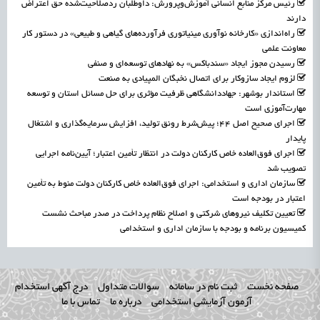
رئیس مرکز منابع انسانی آموزش‌وپرورش: داوطلبان ردصلاحیت‌شده حق اعتراض
دارند
راه‌اندازی «کارخانه نوآوری مینیاتوری فرآورده‌های گیاهی و طبیعی» در دستور کار
معاونت علمی
رسیدن مجوز ایجاد «سندباکس» به نهادهای توسعه‌ای و صنفی
لزوم ایجاد سازوکار برای اتصال نخبگان المپیادی به صنعت
استاندار بوشهر: جهاددانشگاهی ظرفیت مؤثری برای حل مسائل استان و توسعه
مهارت‌آموزی است
اجرای صحیح اصل ۴۴؛ پیش‌شرط رونق تولید، افزایش سرمایه‌گذاری و اشتغال
پایدار
اجرای فوق‌العاده خاص کارکنان دولت در انتظار تأمین اعتبار؛ آیین‌نامه اجرایی
تصویب شد
سازمان اداری و استخدامی: اجرای فوق‌العاده خاص کارکنان دولت منوط به تأمین
اعتبار در بودجه است
تعیین تکلیف نیروهای شرکتی و اصلاح نظام پرداخت در صدر مباحث نشست
کمیسیون برنامه و بودجه با سازمان اداری و استخدامی
صفحه نخست
ثبت نام در سامانه
سوالات متداول
درج آگهی استخدام
آزمون آزمایشی استخدامی
درباره ما
تماس با ما