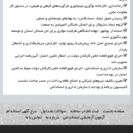
راه‌اندازی «کارخانه نوآوری مینیاتوری فرآورده‌های گیاهی و طبیعی» در دستور کار
معاونت علمی
رسیدن مجوز ایجاد «سندباکس» به نهادهای توسعه‌ای و صنفی
لزوم ایجاد سازوکار برای اتصال نخبگان المپیادی به صنعت
استاندار بوشهر: جهاددانشگاهی ظرفیت مؤثری برای حل مسائل استان و توسعه
مهارت‌آموزی است
اجرای صحیح اصل ۴۴؛ پیش‌شرط رونق تولید، افزایش سرمایه‌گذاری و اشتغال
پایدار
اجرای فوق‌العاده خاص کارکنان دولت در انتظار تأمین اعتبار؛ آیین‌نامه اجرایی
تصویب شد
سازمان اداری و استخدامی: اجرای فوق‌العاده خاص کارکنان دولت منوط به تأمین
اعتبار در بودجه است
تعیین تکلیف نیروهای شرکتی و اصلاح نظام پرداخت در صدر مباحث نشست
کمیسیون برنامه و بودجه با سازمان اداری و استخدامی
صفحه نخست
ثبت نام در سامانه
سوالات متداول
درج آگهی استخدام
آزمون آزمایشی استخدامی
درباره ما
تماس با ما