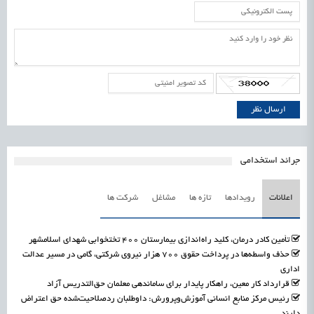
جرائد استخدامی
اعلانات
رویدادها
تازه ها
مشاغل
شرکت ها
تأمین کادر درمان، کلید راه‌اندازی بیمارستان ۴۰۰ تختخوابی شهدای اسلامشهر
حذف واسطه‌ها در پرداخت حقوق ۷۰۰ هزار نیروی شرکتی، گامی در مسیر عدالت
اداری
قرارداد کار معین، راهکار پایدار برای ساماندهی معلمان حق‌التدریس آزاد
رئیس مرکز منابع انسانی آموزش‌وپرورش: داوطلبان ردصلاحیت‌شده حق اعتراض
دارند