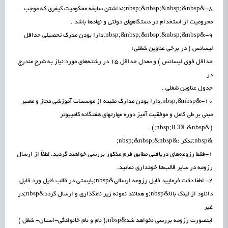
8-&nbsp;&nbsp;&nbsp;&nbsp;نداشتن سابقه محکومیت کیفری که موجب
محرومیت از استخدام در دستگاههای دولتی و نهادها باشد .
9-&nbsp;&nbsp;&nbsp;&nbsp;&nbsp;دارا بودن مدرک تحصیلی حداقل
لیسانس ( در برخی عناوین شغلی؛
حداقل فوق لیسانس ) و معدل حداقل 15 در رشته‌های مورد نیاز به شرح مندرج
در
جدول عناوین شغلی .
10-&nbsp;&nbsp;دارا بودن مدارک مثبته از موسسات آموزشی مجاز و معتبر
مبنی بر طی کامل و موفقیت آمیز دوره مهارتهای هفتگانه کامپیوتر
(&nbsp;ICDL&nbsp;) .
&nbsp;تذکر :&nbsp;&nbsp;&nbsp;
1-فقط رزومه‌های دریافتی مطابق فرم مذکور بررسی خواهند گردید. لطفاً از ارسال
رزومه در سایر قالب‌ها خودداری نمائید.
2- لطفا دقت فرمایید فایل رزومه ارسالی&nbsp;بایستی در قالب فایل ورد قابل
دانلود از لینک بالا&nbsp;و همانند نمونه زیر نامگذاری و ارسال گردد&nbsp;در
غیر
اینصورت رزومه بررسی نخواهد شد&nbsp;( نام و نام خانوادگی-استان- شغل )