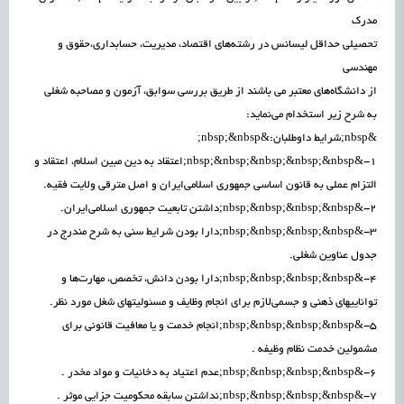
مدرک
تحصیلی حداقل لیسانس در رشته‌های اقتصاد، مدیریت، حسابداری،حقوق و
مهندسی
از دانشگاه‌های معتبر می باشند از طریق بررسی سوابق، آزمون و مصاحبه شغلی
به شرح زیر استخدام می‌نماید:
&nbsp;شرایط داوطلبان:&nbsp;&nbsp;
1-&nbsp;&nbsp;&nbsp;&nbsp;&nbsp;اعتقاد به دین مبین اسلام، اعتقاد و
التزام عملی به قانون اساسی جمهوری اسلامی‌ایران و اصل مترقی ولایت فقیه.
2-&nbsp;&nbsp;&nbsp;&nbsp;داشتن تابعیت جمهوری اسلامی‌ایران.
3-&nbsp;&nbsp;&nbsp;&nbsp;دارا بودن شرایط سنی به شرح مندرج در
جدول عناوین شغلی.
4-&nbsp;&nbsp;&nbsp;&nbsp;دارا بودن دانش، تخصص، مهارت‌ها و
تواناییهای ذهنی و جسمی‌لازم برای انجام وظایف و مسئولیتهای شغل مورد نظر.
5-&nbsp;&nbsp;&nbsp;&nbsp;انجام خدمت و یا معافیت قانونی برای
مشمولین خدمت نظام وظیفه .
6-&nbsp;&nbsp;&nbsp;&nbsp;عدم اعتیاد به دخانیات و مواد مخدر .
7-&nbsp;&nbsp;&nbsp;&nbsp;نداشتن سابقه محکومیت جزایی موثر .