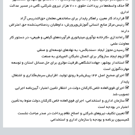
حذف واسطه‌ها در پرداخت حقوق ۷۰۰ هزار نیروی شرکتی، گامی در مسیر عدالت
اداری
قرارداد کار معین، راهکار پایدار برای ساماندهی معلمان حق‌التدریس آزاد
رئیس مرکز منابع انسانی آموزش‌وپرورش: داوطلبان ردصلاحیت‌شده حق اعتراض
دارند
راه‌اندازی «کارخانه نوآوری مینیاتوری فرآورده‌های گیاهی و طبیعی» در دستور کار
معاونت علمی
رسیدن مجوز ایجاد «سندباکس» به نهادهای توسعه‌ای و صنفی
لزوم ایجاد سازوکار برای اتصال نخبگان المپیادی به صنعت
استاندار بوشهر: جهاددانشگاهی ظرفیت مؤثری برای حل مسائل استان و توسعه
مهارت‌آموزی است
اجرای صحیح اصل ۴۴؛ پیش‌شرط رونق تولید، افزایش سرمایه‌گذاری و اشتغال
پایدار
اجرای فوق‌العاده خاص کارکنان دولت در انتظار تأمین اعتبار؛ آیین‌نامه اجرایی
تصویب شد
سازمان اداری و استخدامی: اجرای فوق‌العاده خاص کارکنان دولت منوط به تأمین
اعتبار در بودجه است
تعیین تکلیف نیروهای شرکتی و اصلاح نظام پرداخت در صدر مباحث نشست
کمیسیون برنامه و بودجه با سازمان اداری و استخدامی