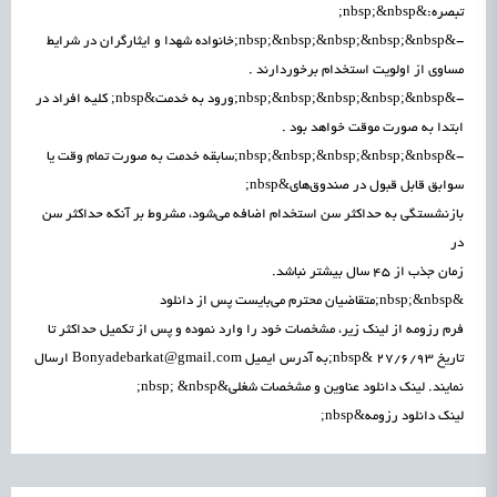
تبصره:&nbsp;&nbsp;
-&nbsp;&nbsp;&nbsp;&nbsp;&nbsp;خانواده شهدا و ایثارگران در شرایط
مساوی از اولویت استخدام برخوردارند .
-&nbsp;&nbsp;&nbsp;&nbsp;&nbsp;ورود به خدمت&nbsp; کلیه افراد در
ابتدا به صورت موقت خواهد بود .
-&nbsp;&nbsp;&nbsp;&nbsp;&nbsp;سابقه خدمت به صورت تمام وقت یا
سوابق قابل قبول در صندوق‌های&nbsp;
بازنشستگی به حداکثر سن استخدام اضافه می‌شود، مشروط بر آنکه حداکثر سن
در
زمان جذب از 45 سال بیشتر نباشد.
&nbsp;&nbsp;متقاضیان محترم می‌بایست پس از دانلود
فرم رزومه از لینک زیر، مشخصات خود را وارد نموده و پس از تکمیل حداکثر تا
تاریخ 27/6/93 &nbsp;به آدرس ایمیل Bonyadebarkat@gmail.com ارسال
نمایند. لینک دانلود عناوین و مشخصات شغلی&nbsp; &nbsp;
لینک دانلود رزومه&nbsp;