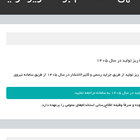
نی آموزش‌وپرورش: داوطلبان ردصلاحیت‌شده حق اعتراض دارند
آوری مینیاتوری فرآورده‌های گیاهی و طبیعی» در دستور کار معاونت علمی
دباکس» به نهادهای توسعه‌ای و صنفی
یز تولید در سال 1405
محتویات آگهی استخدامی پس از انتشار رسمی توسط مراکز جذب نیرو برنامه ریز تولید از طریق جراید رسمی و کثیرالانتشار در سال 1405 از طریق سامانه نیروی
 مراجعه نمایید.
ده و صرفاً وظیفه اطلاع‌رسانی استخدام‌های عمومی را برعهده دارد.