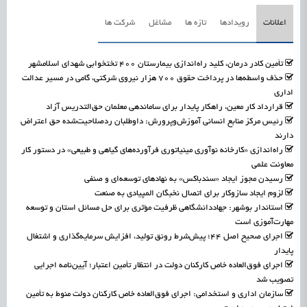
اعلانات
رویدادها
تازه ها
مشاغل
شرکت ها
تأمین کادر درمان، کلید راه‌اندازی بیمارستان ۴۰۰ تختخوابی شهدای اسلامشهر
حذف واسطه‌ها در پرداخت حقوق ۷۰۰ هزار نیروی شرکتی، گامی در مسیر عدالت
اداری
قرارداد کار معین، راهکار پایدار برای ساماندهی معلمان حق‌التدریس آزاد
رئیس مرکز منابع انسانی آموزش‌وپرورش: داوطلبان ردصلاحیت‌شده حق اعتراض
دارند
راه‌اندازی «کارخانه نوآوری مینیاتوری فرآورده‌های گیاهی و طبیعی» در دستور کار
معاونت علمی
رسیدن مجوز ایجاد «سندباکس» به نهادهای توسعه‌ای و صنفی
لزوم ایجاد سازوکار برای اتصال نخبگان المپیادی به صنعت
استاندار بوشهر: جهاددانشگاهی ظرفیت مؤثری برای حل مسائل استان و توسعه
مهارت‌آموزی است
اجرای صحیح اصل ۴۴؛ پیش‌شرط رونق تولید، افزایش سرمایه‌گذاری و اشتغال
پایدار
اجرای فوق‌العاده خاص کارکنان دولت در انتظار تأمین اعتبار؛ آیین‌نامه اجرایی
تصویب شد
سازمان اداری و استخدامی: اجرای فوق‌العاده خاص کارکنان دولت منوط به تأمین