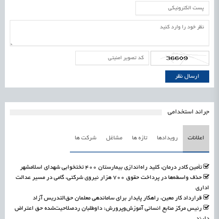
جرائد استخدامی
اعلانات
رویدادها
تازه ها
مشاغل
شرکت ها
تأمین کادر درمان، کلید راه‌اندازی بیمارستان ۴۰۰ تختخوابی شهدای اسلامشهر
حذف واسطه‌ها در پرداخت حقوق ۷۰۰ هزار نیروی شرکتی، گامی در مسیر عدالت
اداری
قرارداد کار معین، راهکار پایدار برای ساماندهی معلمان حق‌التدریس آزاد
رئیس مرکز منابع انسانی آموزش‌وپرورش: داوطلبان ردصلاحیت‌شده حق اعتراض
دارند