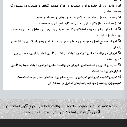
راه‌اندازی «کارخانه نوآوری مینیاتوری فرآورده‌های گیاهی و طبیعی» در دستور کار
معاونت علمی
رسیدن مجوز ایجاد «سندباکس» به نهادهای توسعه‌ای و صنفی
لزوم ایجاد سازوکار برای اتصال نخبگان المپیادی به صنعت
استاندار بوشهر: جهاددانشگاهی ظرفیت مؤثری برای حل مسائل استان و توسعه
مهارت‌آموزی است
اجرای صحیح اصل ۴۴؛ پیش‌شرط رونق تولید، افزایش سرمایه‌گذاری و اشتغال
پایدار
اجرای فوق‌العاده خاص کارکنان دولت در انتظار تأمین اعتبار؛ آیین‌نامه اجرایی
تصویب شد
سازمان اداری و استخدامی: اجرای فوق‌العاده خاص کارکنان دولت منوط به تأمین
اعتبار در بودجه است
تعیین تکلیف نیروهای شرکتی و اصلاح نظام پرداخت در صدر مباحث نشست
کمیسیون برنامه و بودجه با سازمان اداری و استخدامی
صفحه نخست
ثبت نام در سامانه
سوالات متداول
درج آگهی استخدام
آزمون آزمایشی استخدامی
درباره ما
تماس با ما