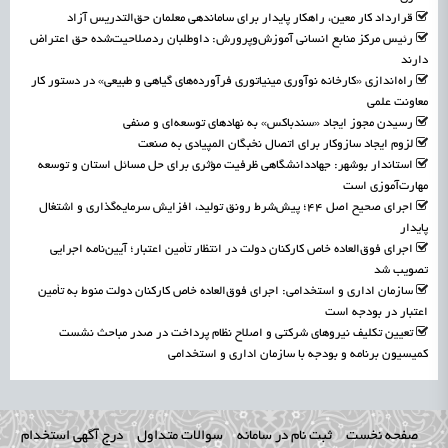
قرارداد کار معین، راهکار پایدار برای ساماندهی معلمان حق‌التدریس آزاد
رئیس مرکز منابع انسانی آموزش‌وپرورش: داوطلبان ردصلاحیت‌شده حق اعتراض
دارند
راه‌اندازی «کارخانه نوآوری مینیاتوری فرآورده‌های گیاهی و طبیعی» در دستور کار
معاونت علمی
رسیدن مجوز ایجاد «سندباکس» به نهادهای توسعه‌ای و صنفی
لزوم ایجاد سازوکار برای اتصال نخبگان المپیادی به صنعت
استاندار بوشهر: جهاددانشگاهی ظرفیت مؤثری برای حل مسائل استان و توسعه
مهارت‌آموزی است
اجرای صحیح اصل ۴۴؛ پیش‌شرط رونق تولید، افزایش سرمایه‌گذاری و اشتغال
پایدار
اجرای فوق‌العاده خاص کارکنان دولت در انتظار تأمین اعتبار؛ آیین‌نامه اجرایی
تصویب شد
سازمان اداری و استخدامی: اجرای فوق‌العاده خاص کارکنان دولت منوط به تأمین
اعتبار در بودجه است
تعیین تکلیف نیروهای شرکتی و اصلاح نظام پرداخت در صدر مباحث نشست
کمیسیون برنامه و بودجه با سازمان اداری و استخدامی
صفحه نخست
ثبت نام در سامانه
سوالات متداول
درج آگهی استخدام