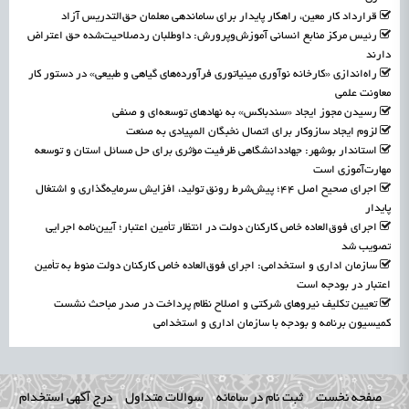
قرارداد کار معین، راهکار پایدار برای ساماندهی معلمان حق‌التدریس آزاد
رئیس مرکز منابع انسانی آموزش‌وپرورش: داوطلبان ردصلاحیت‌شده حق اعتراض
دارند
راه‌اندازی «کارخانه نوآوری مینیاتوری فرآورده‌های گیاهی و طبیعی» در دستور کار
معاونت علمی
رسیدن مجوز ایجاد «سندباکس» به نهادهای توسعه‌ای و صنفی
لزوم ایجاد سازوکار برای اتصال نخبگان المپیادی به صنعت
استاندار بوشهر: جهاددانشگاهی ظرفیت مؤثری برای حل مسائل استان و توسعه
مهارت‌آموزی است
اجرای صحیح اصل ۴۴؛ پیش‌شرط رونق تولید، افزایش سرمایه‌گذاری و اشتغال
پایدار
اجرای فوق‌العاده خاص کارکنان دولت در انتظار تأمین اعتبار؛ آیین‌نامه اجرایی
تصویب شد
سازمان اداری و استخدامی: اجرای فوق‌العاده خاص کارکنان دولت منوط به تأمین
اعتبار در بودجه است
تعیین تکلیف نیروهای شرکتی و اصلاح نظام پرداخت در صدر مباحث نشست
کمیسیون برنامه و بودجه با سازمان اداری و استخدامی
صفحه نخست
ثبت نام در سامانه
سوالات متداول
درج آگهی استخدام