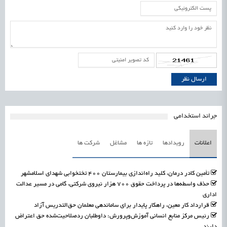
جرائد استخدامی
اعلانات
رویدادها
تازه ها
مشاغل
شرکت ها
تأمین کادر درمان، کلید راه‌اندازی بیمارستان ۴۰۰ تختخوابی شهدای اسلامشهر
حذف واسطه‌ها در پرداخت حقوق ۷۰۰ هزار نیروی شرکتی، گامی در مسیر عدالت
اداری
قرارداد کار معین، راهکار پایدار برای ساماندهی معلمان حق‌التدریس آزاد
رئیس مرکز منابع انسانی آموزش‌وپرورش: داوطلبان ردصلاحیت‌شده حق اعتراض
دارند