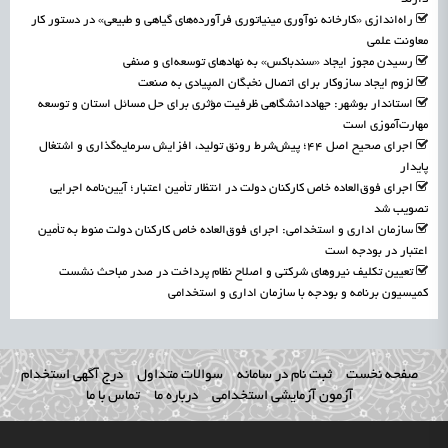
راه‌اندازی «کارخانه نوآوری مینیاتوری فرآورده‌های گیاهی و طبیعی» در دستور کار
معاونت علمی
رسیدن مجوز ایجاد «سندباکس» به نهادهای توسعه‌ای و صنفی
لزوم ایجاد سازوکار برای اتصال نخبگان المپیادی به صنعت
استاندار بوشهر: جهاددانشگاهی ظرفیت مؤثری برای حل مسائل استان و توسعه
مهارت‌آموزی است
اجرای صحیح اصل ۴۴؛ پیش‌شرط رونق تولید، افزایش سرمایه‌گذاری و اشتغال
پایدار
اجرای فوق‌العاده خاص کارکنان دولت در انتظار تأمین اعتبار؛ آیین‌نامه اجرایی
تصویب شد
سازمان اداری و استخدامی: اجرای فوق‌العاده خاص کارکنان دولت منوط به تأمین
اعتبار در بودجه است
تعیین تکلیف نیروهای شرکتی و اصلاح نظام پرداخت در صدر مباحث نشست
کمیسیون برنامه و بودجه با سازمان اداری و استخدامی
صفحه نخست
ثبت نام در سامانه
سوالات متداول
درج آگهی استخدام
آزمون آزمایشی استخدامی
درباره ما
تماس با ما